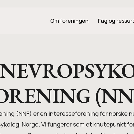
Om foreningen
Fag og ressur
NEVROPSYKO
ORENING
(NN
ening (NNF) er en interesseforening for norske 
ykologi Norge. Vi fungerer som et knutepunkt for f