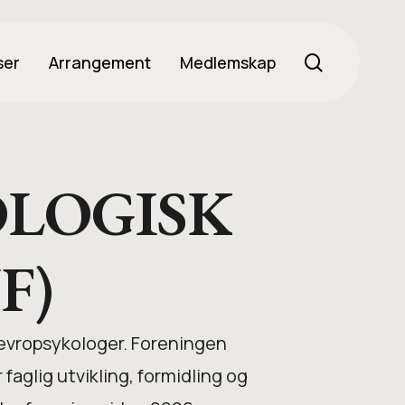
search
ser
Arrangement
Medlemskap
LOGISK
F)
nevropsykologer. Foreningen
aglig utvikling, formidling og