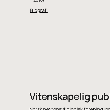
Biografi
Vitenskapelig pub
Norsk nevropsykologisk forening in