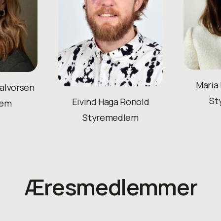
Maria
alvorsen
St
Eivind Haga Ronold
lem
Styremedlem
Æresmedlemmer