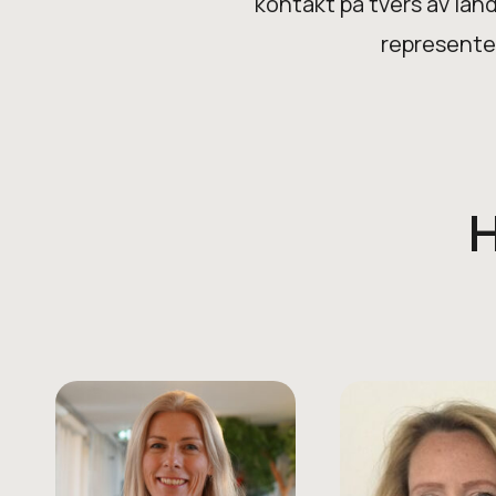
kontakt på tvers av lan
represente
H