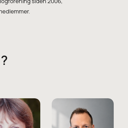
ologforening siden 2006,
 medlemmer.
i?