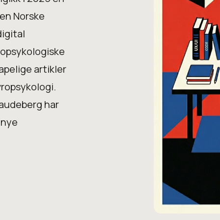
 den Norske
igital
vropsykologiske
apelige artikler
vropsykologi.
Raudeberg har
 nye