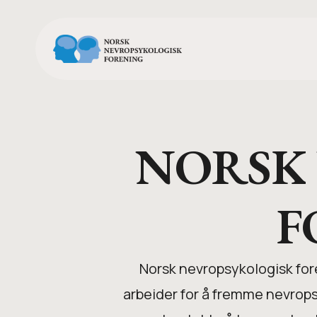
Skip
to
main
content
Hit enter to search or ESC to close
NORSK
F
Norsk nevropsykologisk for
arbeider for å fremme nevrops