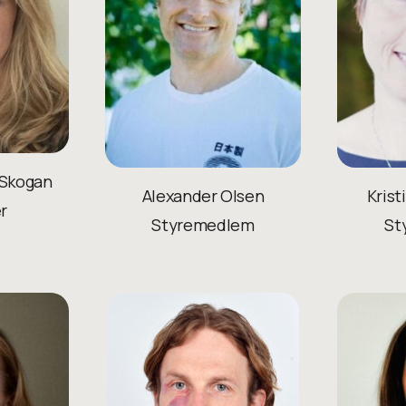
 Skogan
Alexander Olsen
Krist
r
Styremedlem
St