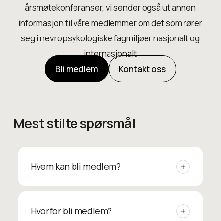
årsmøtekonferanser, vi sender også ut annen
informasjon til våre medlemmer om det som rører
seg i nevropsykologiske fagmiljøer nasjonalt og
internasjonalt
Bli medlem
Kontakt oss
Mest stilte spørsmål
Hvem kan bli medlem?
Ifølge våre vedtekter kan alle som er
medlem av Psykologforeningen og som
Hvorfor bli medlem?