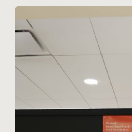
Reportasje
fra
INS
2026