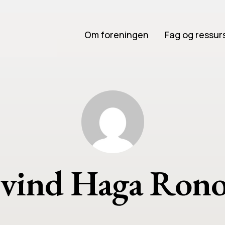
Om foreningen
Fag og ressur
ivind Haga Rono