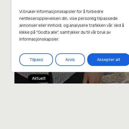
Vi bruker informasjonskapsler for å forbedre
nettleseropplevelsen din, vise personlig tilpassede
annonser eller innhold, og analysere trafikken vår. Ved å
klikke på "Godta alle", samtykker du til vår bruk av
informasjonskapsler.
Tilpass
Avvis
Aksepter alt
Aktuelt
Reportasje fra INS 2
Eivind Haga Ronold
4. mai 2026
©
2026
. Norsk Nevropsykologisk Forening. Design og ut