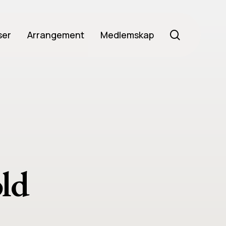
search
ser
Arrangement
Medlemskap
ld