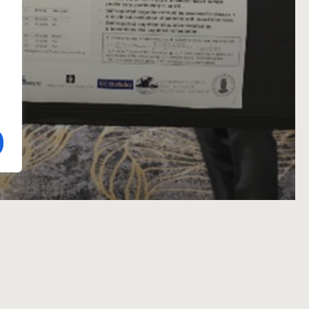
026
Ansvarlig redaktør
Kontakt
Erlend Ronold
webredaksjon@n
Org nr:
987 447 
vikling av
RESPONSIV MEDIA